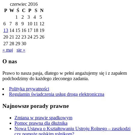
czerwiec 2016
P
W
Ś
C
P
S
N
1
2
3
4
5
6
7
8
9
10
11
12
13
14
15
16
17
18
19
20
21
22
23
24
25
26
27
28
29
30
« maj
sie »
O nas
Prawo to nasza pasja, dlatego w pełni angażujemy się i z zapałem
podchodzimy do każdego zleconego zadania.
Polityka prywatności
Regulamin świadczenia usług drogą elektroniczną
Najnowsze porady prawne
Zmiana w prawie spadkowym
Pomoc prawna dla dłużnika
Nowa Ustawa o Kształtowaniu Ustroju Rolnego – zaszkodzi
czy pomoże polskim rolnikom?