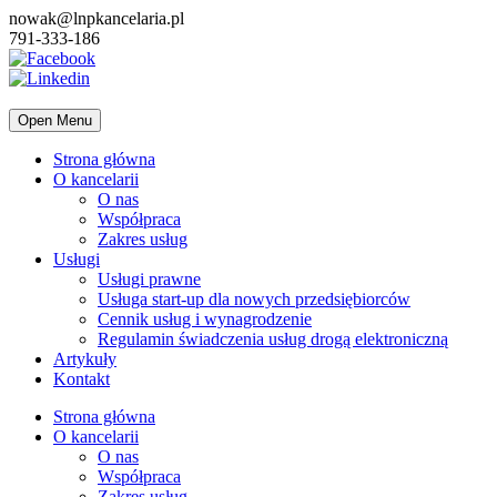
nowak@lnpkancelaria.pl
791-333-186
Open Menu
Strona główna
O kancelarii
O nas
Współpraca
Zakres usług
Usługi
Usługi prawne
Usługa start-up dla nowych przedsiębiorców
Cennik usług i wynagrodzenie
Regulamin świadczenia usług drogą elektroniczną
Artykuły
Kontakt
Strona główna
O kancelarii
O nas
Współpraca
Zakres usług