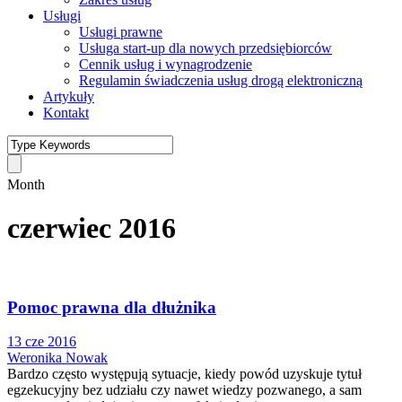
Usługi
Usługi prawne
Usługa start-up dla nowych przedsiębiorców
Cennik usług i wynagrodzenie
Regulamin świadczenia usług drogą elektroniczną
Artykuły
Kontakt
Month
czerwiec 2016
Pomoc prawna dla dłużnika
13 cze 2016
Weronika Nowak
Bardzo często występują sytuacje, kiedy powód uzyskuje tytuł
egzekucyjny bez udziału czy nawet wiedzy pozwanego, a sam