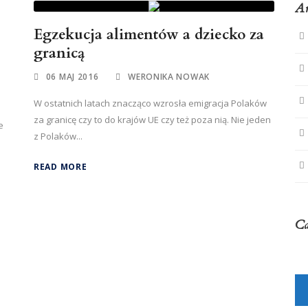
A
Egzekucja alimentów a dziecko za
granicą
06 MAJ 2016
WERONIKA NOWAK
W ostatnich latach znacząco wzrosła emigracja Polaków
za granicę czy to do krajów UE czy też poza nią. Nie jeden
e
z Polaków...
READ MORE
Ca