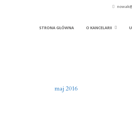
nowak@l
STRONA GŁÓWNA
O KANCELARII
U
Month
maj 2016